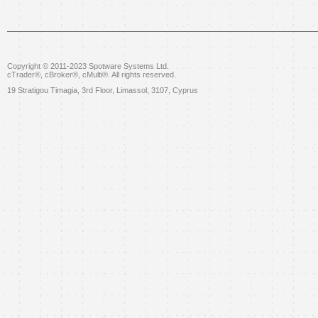
Copyright © 2011-2023 Spotware Systems Ltd.
cTrader®, cBroker®, cMulti®. All rights reserved.
19 Stratigou Timagia, 3rd Floor
,
Limassol
,
3107
,
Cyprus